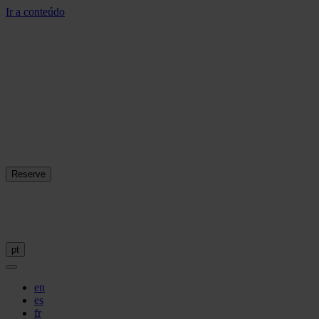
Ir a conteúdo
Reserve
pt
en
es
fr