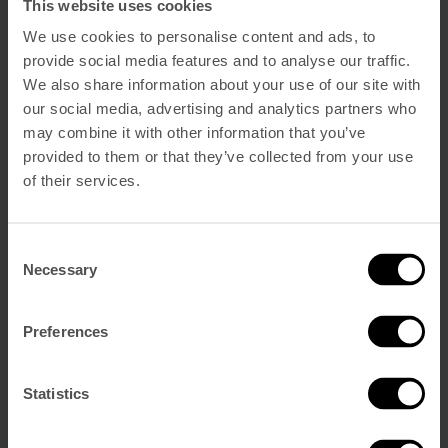
This website uses cookies
We use cookies to personalise content and ads, to
provide social media features and to analyse our traffic.
We also share information about your use of our site with
our social media, advertising and analytics partners who
may combine it with other information that you’ve
provided to them or that they’ve collected from your use
STAY, AND MOKE YOUR OWN WAY
of their services.
Duas noites no Bairro Alto, um dia inteiro com um MOKE, e um
picnic para duas pessoas. Uma estadia no The Lumiares, com
Lisboa para explorar ao seu ritmo.
Consent
Necessary
Ler mais
Selection
Preferences
Statistics