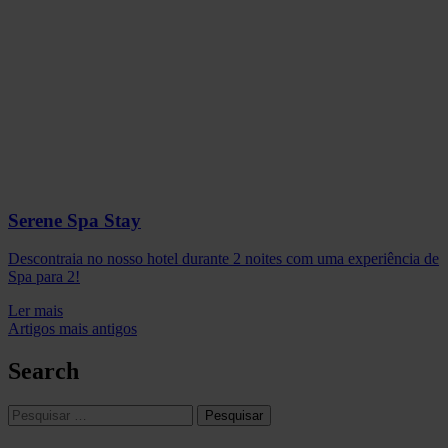
Serene Spa Stay
Descontraia no nosso hotel durante 2 noites com uma experiência de
Spa para 2!
Ler mais
Navegação
Artigos mais antigos
de
Search
artigos
Pesquisar
por: