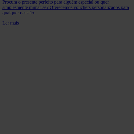
Procura o presente perfeito para alguém especial ou quer
simplesmente mimar-se? Oferecemos vouchers personalizados para
qualquer ocasião.
Ler mais