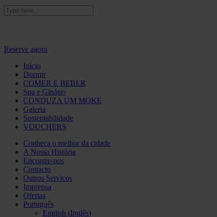
Escreve 'BRIGHTEN' para um desconto adicional de
10%
Reserve agora
Início
Dormir
COMER E BEBER
Spa e Ginásio
CONDUZA UM MOKE
Galeria
Sustentabilidade
VOUCHERS
Conheça o melhor da cidade
A Nossa História
Encontre-nos
Contacto
Outros Serviços
Imprensa
Ofertas
Português
English
(
Inglês
)