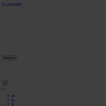
Ir a conteúdo
Reserve
pt
en
es
fr