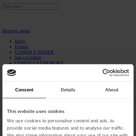
Escreve 'BRIGHTEN' para um desconto adicional de
10%
Reserve agora
Início
Dormir
COMER E BEBER
Spa e Ginásio
CONDUZA UM MOKE
Galeria
Sustentabilidade
VOUCHERS
Consent
Details
About
Conheça o melhor da cidade
A Nossa História
Encontre-nos
Contacto
This website uses cookies
Outros Serviços
Imprensa
We use cookies to personalise content and ads, to
Ofertas
provide social media features and to analyse our traffic.
Português
English
(
Inglês
)
We also share information about your use of our site with